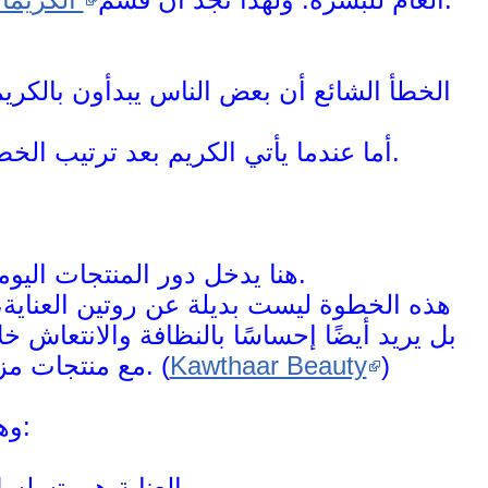
الخطأ الشائع أن بعض الناس يبدأون بالكريم م
أما عندما يأتي الكريم بعد ترتيب الخطوات، فالإحساس بالراحة يكون مختلفًا، والنتيجة تبدو أكثر انسجامًا.
.
هنا يدخل دور المنتجات اليومي
هذه الخطوة ليست بديلة عن روتين العناية،
بل يريد أيضًا إحساسًا بالنظافة والانتعاش 
)
Kawthaar Beauty
مع منتجات مزيل عرق بالمسك وآراء عملاء تذكر الرائحة والرضا عن الاستخدام. (
وهنا تظهر فكرة الروتين الحقيقي:
العناية هي تسلسل ذكي: تنظيف، تهيئة، ترطيب، وانتعاش يومي.