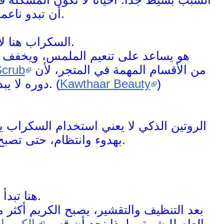
أن تبدو ناعمة أو متجانسة حتى مع استخدام الكريمات.
السكراب هنا لا يعمل كمنتج إضافي فقط، بل كخطوة تهيئة.
هو يساعد على تنعيم الملمس، ويخفف م
من الأقسام المهمة في المتجر، لأن
crub
)
Kawthaar Beauty
دوره لا يبدأ وينتهي عند التقشير، بل يتجاوز ذلك إلى تحسين الروتين كله. (
الروتين الذكي لا يعني استخدام السكراب 
بهدوء وانتظام، حتى تصبح الخطوات التالية أكثر فاعلية وألطف في نفس الوقت.
هنا تبدأ الخطوة التي ينتظرها الجميع: الكريم.
بعد التنظيف والتقشير، يصبح الكريم أكثر
العام للبشرة. ولهذا نجد أن قسم
الكريما