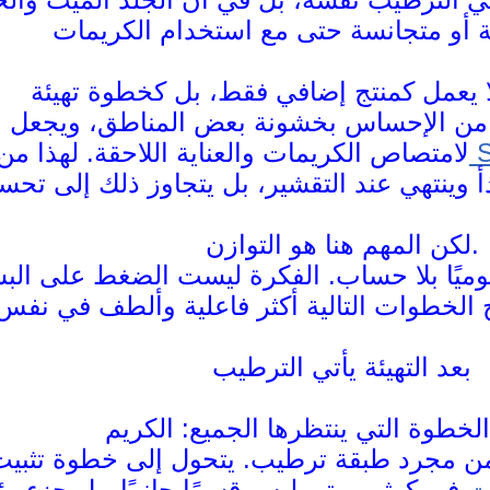
ن الإحساس بخشونة بعض المناطق، ويجعل البش
S
لامتصاص الكريمات والعناية اللاحقة. لهذا م
لكن المهم هنا هو التوازن.
يوميًا بلا حساب. الفكرة ليست الضغط على ال
بعد التهيئة يأتي الترطيب
 من مجرد طبقة ترطيب. يتحول إلى خطوة تثبيت
ت
في كوثر بيوتي ليس قسمًا جانبيًا، بل جزء ر