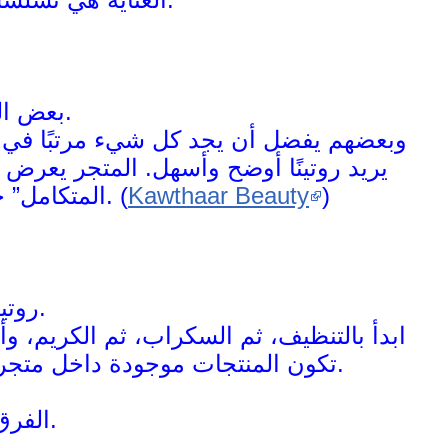
بعض الناس يحب أن يختار كل منتج بنفسه.
وبعضهم يفضل أن يجد كل شيء مرتبًا في م
يريد روتينًا أوضح وأسهل. المتجر يعرض
)
Kawthaar Beauty
المتكامل” جزء فعلي من طريقة البيع، وليست مجرد فكرة تسويقية جانبية. (
روتين العناية بالجسم لا يحتاج لخبطة.
ابدأ بالتنظيف، ثم السكراب، ثم الكريم، 
تكون المنتجات موجودة داخل متجر واحد يقسم العناية بهذا الوضوح، يصبح بناء الروتين أسهل بكثير.
الفرق الحقيقي لا يصنعه عدد الخطوات.